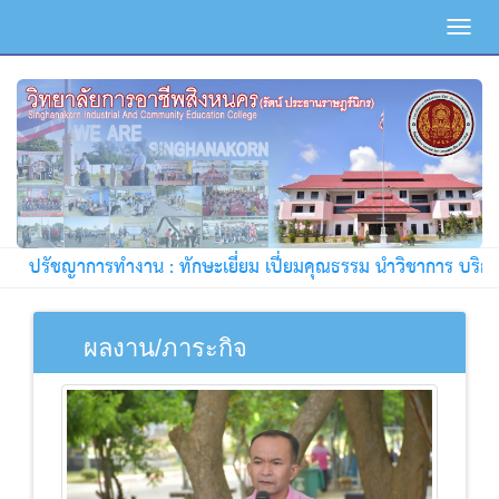
Toggl
navig
ปรัชญาการทำงาน : ทักษะเยี่ยม เปี่ยมคุณธรรม นำวิชาการ บริการชุม
ผลงาน/ภาระกิจ