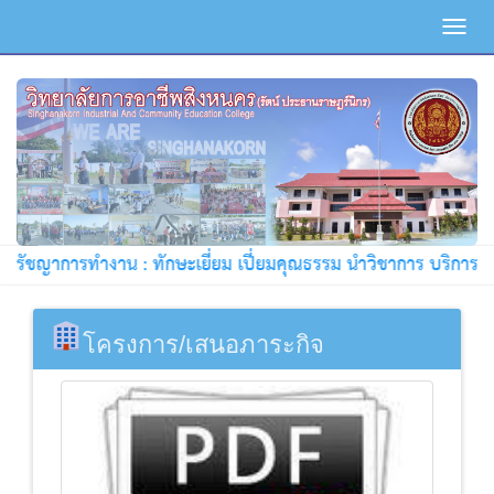
Toggl
navig
ชญาการทำงาน : ทักษะเยี่ยม เปี่ยมคุณธรรม นำวิชาการ บริการชุมชน !
โครงการ/เสนอภาระกิจ